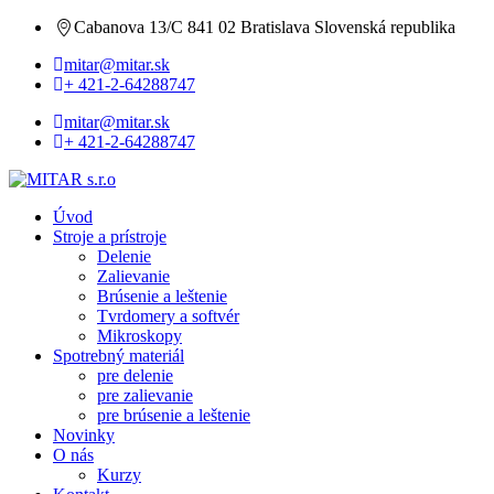
Cabanova 13/C 841 02 Bratislava Slovenská republika
mitar@mitar.sk
+ 421-2-64288747
mitar@mitar.sk
+ 421-2-64288747
Úvod
Stroje a prístroje
Delenie
Zalievanie
Brúsenie a leštenie
Tvrdomery a softvér
Mikroskopy
Spotrebný materiál
pre delenie
pre zalievanie
pre brúsenie a leštenie
Novinky
O nás
Kurzy