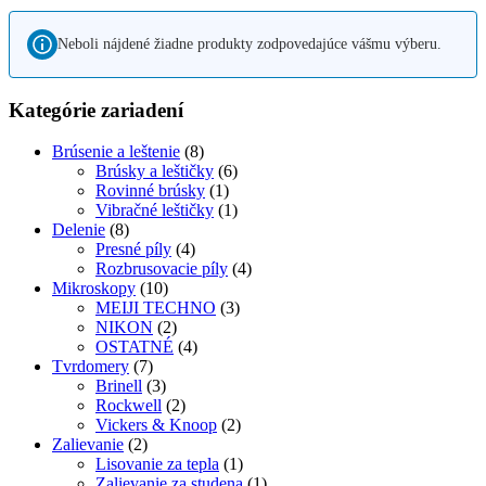
Neboli nájdené žiadne produkty zodpovedajúce vášmu výberu.
Kategórie zariadení
Brúsenie a leštenie
(8)
Brúsky a leštičky
(6)
Rovinné brúsky
(1)
Vibračné leštičky
(1)
Delenie
(8)
Presné píly
(4)
Rozbrusovacie píly
(4)
Mikroskopy
(10)
MEIJI TECHNO
(3)
NIKON
(2)
OSTATNÉ
(4)
Tvrdomery
(7)
Brinell
(3)
Rockwell
(2)
Vickers & Knoop
(2)
Zalievanie
(2)
Lisovanie za tepla
(1)
Zalievanie za studena
(1)