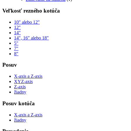
Veľkosť rezného kotúča
10" alebo 12"
12"
14"
14", 16" alebo 18"
5"
7"
8"
Posuv
X-axis a Z-axis
XYZ-axis
Z-axis
žiadny
Posuv kotúča
X-axis a Z-axis
žiadny