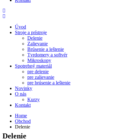
Kontakt
Úvod
Stroje a prístroje
Delenie
Zalievanie
Brúsenie a leštenie
Tvrdomery a softvér
Mikroskopy
Spotrebný materiál
pre delenie
pre zalievanie
pre brúsenie a leštenie
Novinky
O nás
Kurzy
Kontakt
Home
Obchod
Delenie
Delenie