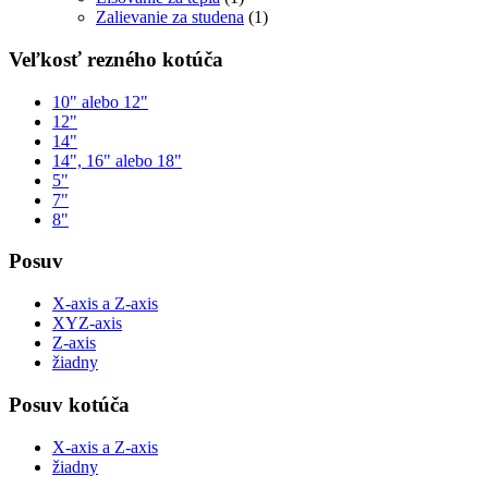
Zalievanie za studena
(1)
Veľkosť rezného kotúča
10" alebo 12"
12"
14"
14", 16" alebo 18"
5"
7"
8"
Posuv
X-axis a Z-axis
XYZ-axis
Z-axis
žiadny
Posuv kotúča
X-axis a Z-axis
žiadny