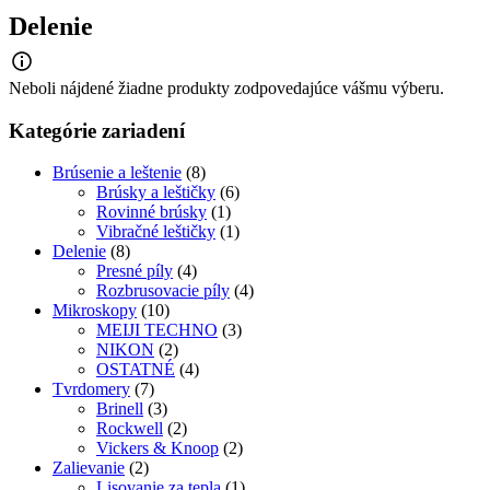
Delenie
Neboli nájdené žiadne produkty zodpovedajúce vášmu výberu.
Kategórie zariadení
Brúsenie a leštenie
(8)
Brúsky a leštičky
(6)
Rovinné brúsky
(1)
Vibračné leštičky
(1)
Delenie
(8)
Presné píly
(4)
Rozbrusovacie píly
(4)
Mikroskopy
(10)
MEIJI TECHNO
(3)
NIKON
(2)
OSTATNÉ
(4)
Tvrdomery
(7)
Brinell
(3)
Rockwell
(2)
Vickers & Knoop
(2)
Zalievanie
(2)
Lisovanie za tepla
(1)