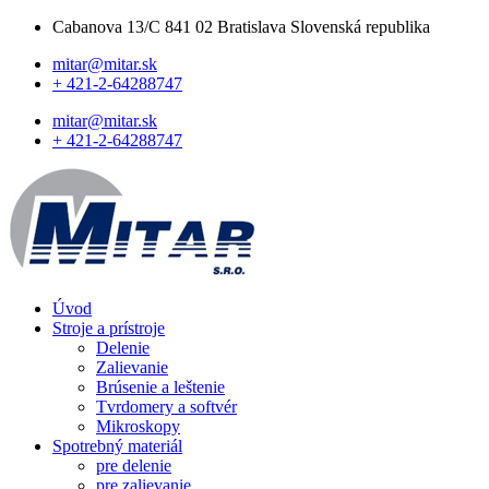
Cabanova 13/C 841 02 Bratislava Slovenská republika
mitar@mitar.sk
+ 421-2-64288747
mitar@mitar.sk
+ 421-2-64288747
Úvod
Stroje a prístroje
Delenie
Zalievanie
Brúsenie a leštenie
Tvrdomery a softvér
Mikroskopy
Spotrebný materiál
pre delenie
pre zalievanie