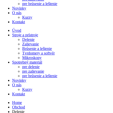
pre brúsenie a leštenie
Novinky
O nás
Kurzy
Kontakt
Úvod
Stroje a prístroje
Delenie
Zalievanie
Brúsenie a leštenie
Tvrdomery a softvér
Mikroskopy
Spotrebný materiál
pre delenie
pre zalievanie
pre brúsenie a leštenie
Novinky
O nás
Kurzy
Kontakt
Home
Obchod
Delenie