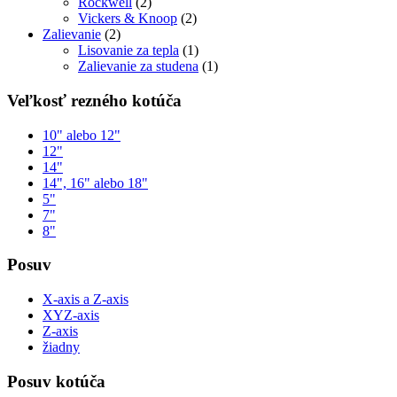
Rockwell
(2)
Vickers & Knoop
(2)
Zalievanie
(2)
Lisovanie za tepla
(1)
Zalievanie za studena
(1)
Veľkosť rezného kotúča
10" alebo 12"
12"
14"
14", 16" alebo 18"
5"
7"
8"
Posuv
X-axis a Z-axis
XYZ-axis
Z-axis
žiadny
Posuv kotúča