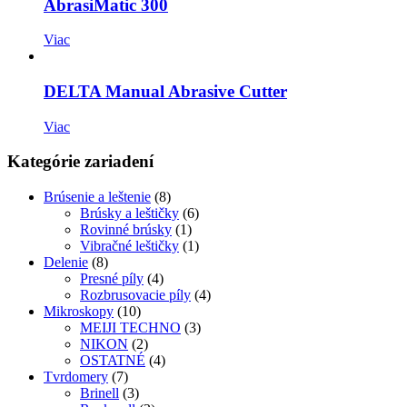
AbrasiMatic 300
Viac
DELTA Manual Abrasive Cutter
Viac
Kategórie zariadení
Brúsenie a leštenie
(8)
Brúsky a leštičky
(6)
Rovinné brúsky
(1)
Vibračné leštičky
(1)
Delenie
(8)
Presné píly
(4)
Rozbrusovacie píly
(4)
Mikroskopy
(10)
MEIJI TECHNO
(3)
NIKON
(2)
OSTATNÉ
(4)
Tvrdomery
(7)
Brinell
(3)