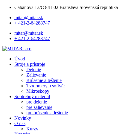
Cabanova 13/C 841 02 Bratislava Slovenská republika
mitar@mitar.sk
+ 421-2-64288747
mitar@mitar.sk
+ 421-2-64288747
Úvod
Stroje a prístroje
Delenie
Zalievanie
Brúsenie a leštenie
Tvrdomery a softvér
Mikroskopy
Spotrebný materiál
pre delenie
pre zalievanie
pre brúsenie a leštenie
Novinky
O nás
Kurzy