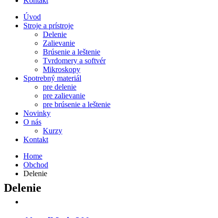
Kontakt
Úvod
Stroje a prístroje
Delenie
Zalievanie
Brúsenie a leštenie
Tvrdomery a softvér
Mikroskopy
Spotrebný materiál
pre delenie
pre zalievanie
pre brúsenie a leštenie
Novinky
O nás
Kurzy
Kontakt
Home
Obchod
Delenie
Delenie