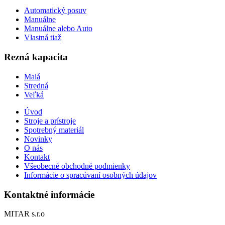
Automatický posuv
Manuálne
Manuálne alebo Auto
Vlastná tiaž
Rezná kapacita
Malá
Stredná
Veľká
Úvod
Stroje a prístroje
Spotrebný materiál
Novinky
O nás
Kontakt
Všeobecné obchodné podmienky
Informácie o spracúvaní osobných údajov
Kontaktné informácie
MITAR s.r.o