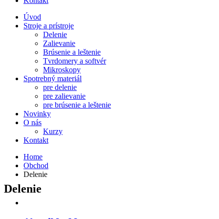
Kontakt
Úvod
Stroje a prístroje
Delenie
Zalievanie
Brúsenie a leštenie
Tvrdomery a softvér
Mikroskopy
Spotrebný materiál
pre delenie
pre zalievanie
pre brúsenie a leštenie
Novinky
O nás
Kurzy
Kontakt
Home
Obchod
Delenie
Delenie