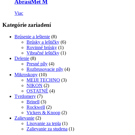
AbrasiMet M
Viac
Kategórie zariadení
Brúsenie a leštenie
(8)
Brúsky a leštičky
(6)
Rovinné brúsky
(1)
Vibračné leštičky
(1)
Delenie
(8)
Presné píly
(4)
Rozbrusovacie píly
(4)
Mikroskopy
(10)
MEIJI TECHNO
(3)
NIKON
(2)
OSTATNÉ
(4)
Tvrdomery
(7)
Brinell
(3)
Rockwell
(2)
Vickers & Knoop
(2)
Zalievanie
(2)
Lisovanie za tepla
(1)
Zalievanie za studena
(1)