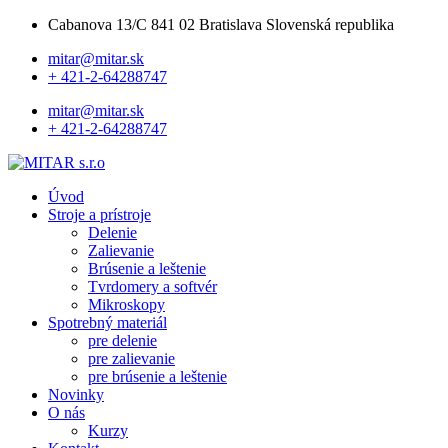
Cabanova 13/C 841 02 Bratislava Slovenská republika
mitar@mitar.sk
+ 421-2-64288747
mitar@mitar.sk
+ 421-2-64288747
Úvod
Stroje a prístroje
Delenie
Zalievanie
Brúsenie a leštenie
Tvrdomery a softvér
Mikroskopy
Spotrebný materiál
pre delenie
pre zalievanie
pre brúsenie a leštenie
Novinky
O nás
Kurzy