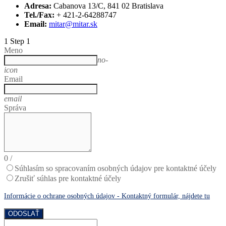
Adresa:
Cabanova 13/C, 841 02 Bratislava
Tel./Fax:
+ 421-2-64288747
Email:
mitar@mitar.sk
1
Step 1
Meno
no-
icon
Email
email
Správa
0
/
Súhlasím so spracovaním osobných údajov pre kontaktné účely
Zrušiť súhlas pre kontaktné účely
Informácie o ochrane osobných údajov - Kontaktný formulár, nájdete tu
ODOSLAŤ