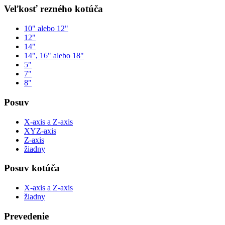
Veľkosť rezného kotúča
10" alebo 12"
12"
14"
14", 16" alebo 18"
5"
7"
8"
Posuv
X-axis a Z-axis
XYZ-axis
Z-axis
žiadny
Posuv kotúča
X-axis a Z-axis
žiadny
Prevedenie