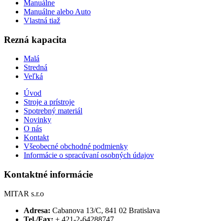
Manuálne
Manuálne alebo Auto
Vlastná tiaž
Rezná kapacita
Malá
Stredná
Veľká
Úvod
Stroje a prístroje
Spotrebný materiál
Novinky
O nás
Kontakt
Všeobecné obchodné podmienky
Informácie o spracúvaní osobných údajov
Kontaktné informácie
MITAR s.r.o
Adresa:
Cabanova 13/C, 841 02 Bratislava
Tel./Fax:
+ 421-2-64288747