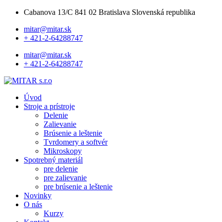
Cabanova 13/C 841 02 Bratislava Slovenská republika
mitar@mitar.sk
+ 421-2-64288747
mitar@mitar.sk
+ 421-2-64288747
Úvod
Stroje a prístroje
Delenie
Zalievanie
Brúsenie a leštenie
Tvrdomery a softvér
Mikroskopy
Spotrebný materiál
pre delenie
pre zalievanie
pre brúsenie a leštenie
Novinky
O nás
Kurzy