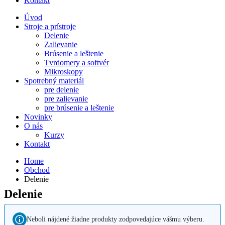
Kontakt
Úvod
Stroje a prístroje
Delenie
Zalievanie
Brúsenie a leštenie
Tvrdomery a softvér
Mikroskopy
Spotrebný materiál
pre delenie
pre zalievanie
pre brúsenie a leštenie
Novinky
O nás
Kurzy
Kontakt
Home
Obchod
Delenie
Delenie
Neboli nájdené žiadne produkty zodpovedajúce vášmu výberu.