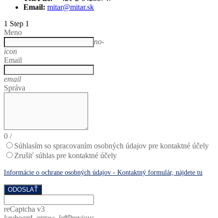
Email:
mitar@mitar.sk
1
Step 1
Meno
no-
icon
Email
email
Správa
0
/
Súhlasím so spracovaním osobných údajov pre kontaktné účely
Zrušiť súhlas pre kontaktné účely
Informácie o ochrane osobných údajov - Kontaktný formulár, nájdete tu
ODOSLAŤ
reCaptcha v3
keyboard_arrow_left
Previous