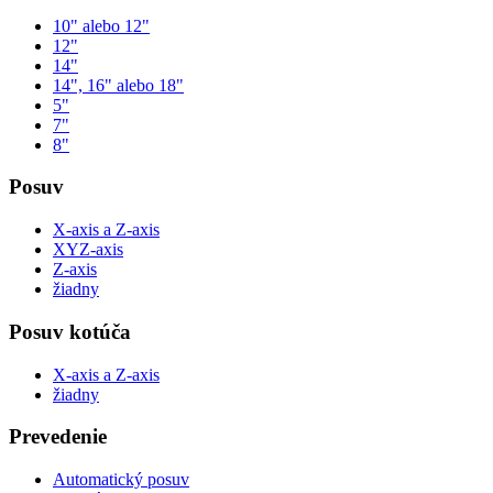
10" alebo 12"
12"
14"
14", 16" alebo 18"
5"
7"
8"
Posuv
X-axis a Z-axis
XYZ-axis
Z-axis
žiadny
Posuv kotúča
X-axis a Z-axis
žiadny
Prevedenie
Automatický posuv