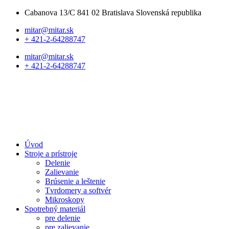
Cabanova 13/C 841 02 Bratislava Slovenská republika
mitar@mitar.sk
+ 421-2-64288747
mitar@mitar.sk
+ 421-2-64288747
Úvod
Stroje a prístroje
Delenie
Zalievanie
Brúsenie a leštenie
Tvrdomery a softvér
Mikroskopy
Spotrebný materiál
pre delenie
pre zalievanie