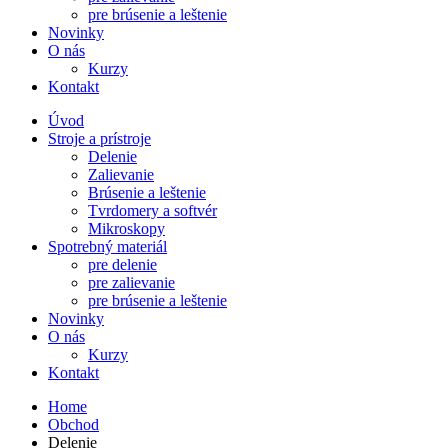
pre brúsenie a leštenie
Novinky
O nás
Kurzy
Kontakt
Úvod
Stroje a prístroje
Delenie
Zalievanie
Brúsenie a leštenie
Tvrdomery a softvér
Mikroskopy
Spotrebný materiál
pre delenie
pre zalievanie
pre brúsenie a leštenie
Novinky
O nás
Kurzy
Kontakt
Home
Obchod
Delenie