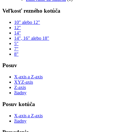
Veľkosť rezného kotúča
10" alebo 12"
12"
14"
14", 16" alebo 18"
5"
7"
8"
Posuv
X-axis a Z-axis
XYZ-axis
Z-axis
žiadny
Posuv kotúča
X-axis a Z-axis
žiadny