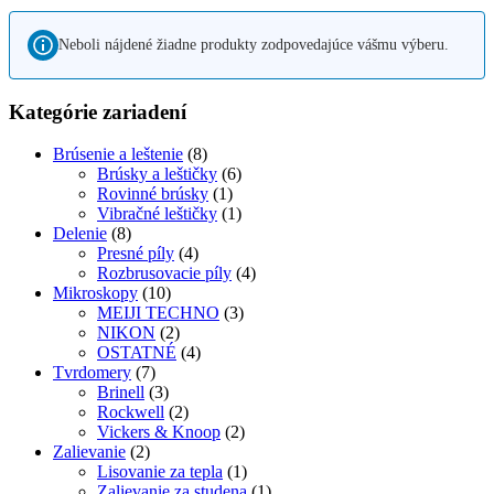
Neboli nájdené žiadne produkty zodpovedajúce vášmu výberu.
Kategórie zariadení
Brúsenie a leštenie
(8)
Brúsky a leštičky
(6)
Rovinné brúsky
(1)
Vibračné leštičky
(1)
Delenie
(8)
Presné píly
(4)
Rozbrusovacie píly
(4)
Mikroskopy
(10)
MEIJI TECHNO
(3)
NIKON
(2)
OSTATNÉ
(4)
Tvrdomery
(7)
Brinell
(3)
Rockwell
(2)
Vickers & Knoop
(2)
Zalievanie
(2)
Lisovanie za tepla
(1)
Zalievanie za studena
(1)