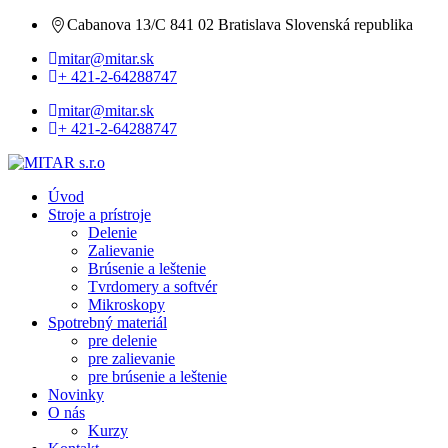
Cabanova 13/C 841 02 Bratislava Slovenská republika
mitar@mitar.sk
+ 421-2-64288747
mitar@mitar.sk
+ 421-2-64288747
Úvod
Stroje a prístroje
Delenie
Zalievanie
Brúsenie a leštenie
Tvrdomery a softvér
Mikroskopy
Spotrebný materiál
pre delenie
pre zalievanie
pre brúsenie a leštenie
Novinky
O nás
Kurzy