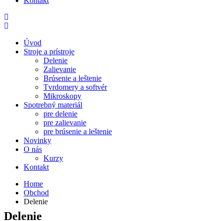
Kontakt
Úvod
Stroje a prístroje
Delenie
Zalievanie
Brúsenie a leštenie
Tvrdomery a softvér
Mikroskopy
Spotrebný materiál
pre delenie
pre zalievanie
pre brúsenie a leštenie
Novinky
O nás
Kurzy
Kontakt
Home
Obchod
Delenie
Delenie