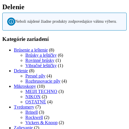
Delenie
Neboli nájdené žiadne produkty zodpovedajúce vášmu výberu.
Kategórie zariadení
Brúsenie a leštenie
(8)
Brúsky a leštičky
(6)
Rovinné brúsky
(1)
Vibračné leštičky
(1)
Delenie
(8)
Presné píly
(4)
Rozbrusovacie píly
(4)
Mikroskopy
(10)
MEIJI TECHNO
(3)
NIKON
(2)
OSTATNÉ
(4)
Tvrdomery
(7)
Brinell
(3)
Rockwell
(2)
Vickers & Knoop
(2)
Zalievanie
(2)