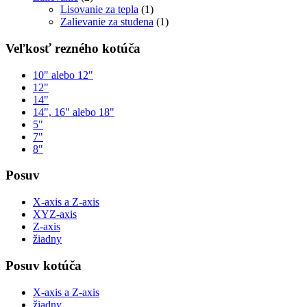
Lisovanie za tepla
(1)
Zalievanie za studena
(1)
Veľkosť rezného kotúča
10" alebo 12"
12"
14"
14", 16" alebo 18"
5"
7"
8"
Posuv
X-axis a Z-axis
XYZ-axis
Z-axis
žiadny
Posuv kotúča
X-axis a Z-axis
žiadny