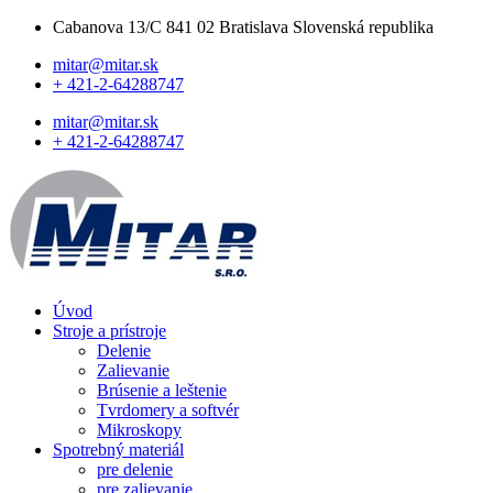
Cabanova 13/C 841 02 Bratislava Slovenská republika
mitar@mitar.sk
+ 421-2-64288747
mitar@mitar.sk
+ 421-2-64288747
Úvod
Stroje a prístroje
Delenie
Zalievanie
Brúsenie a leštenie
Tvrdomery a softvér
Mikroskopy
Spotrebný materiál
pre delenie
pre zalievanie