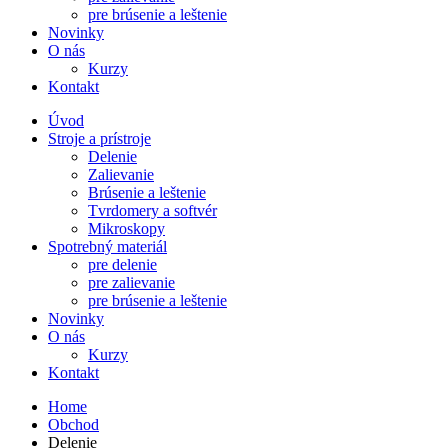
pre brúsenie a leštenie
Novinky
O nás
Kurzy
Kontakt
Úvod
Stroje a prístroje
Delenie
Zalievanie
Brúsenie a leštenie
Tvrdomery a softvér
Mikroskopy
Spotrebný materiál
pre delenie
pre zalievanie
pre brúsenie a leštenie
Novinky
O nás
Kurzy
Kontakt
Home
Obchod
Delenie