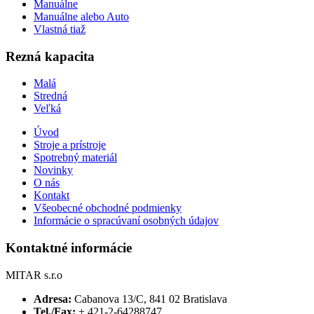
Manuálne
Manuálne alebo Auto
Vlastná tiaž
Rezná kapacita
Malá
Stredná
Veľká
Úvod
Stroje a prístroje
Spotrebný materiál
Novinky
O nás
Kontakt
Všeobecné obchodné podmienky
Informácie o spracúvaní osobných údajov
Kontaktné informácie
MITAR s.r.o
Adresa:
Cabanova 13/C, 841 02 Bratislava
Tel./Fax:
+ 421-2-64288747