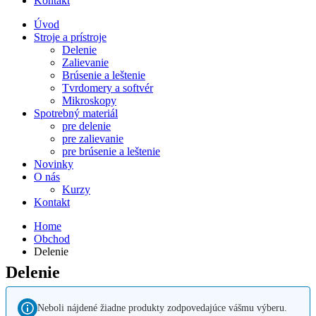
Kontakt
Úvod
Stroje a prístroje
Delenie
Zalievanie
Brúsenie a leštenie
Tvrdomery a softvér
Mikroskopy
Spotrebný materiál
pre delenie
pre zalievanie
pre brúsenie a leštenie
Novinky
O nás
Kurzy
Kontakt
Home
Obchod
Delenie
Delenie
Neboli nájdené žiadne produkty zodpovedajúce vášmu výberu.