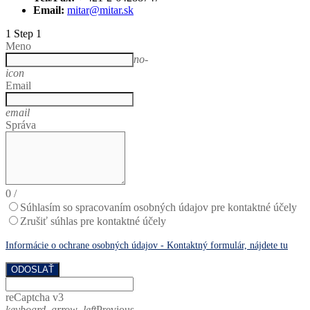
Email:
mitar@mitar.sk
1
Step 1
Meno
no-
icon
Email
email
Správa
0
/
Súhlasím so spracovaním osobných údajov pre kontaktné účely
Zrušiť súhlas pre kontaktné účely
Informácie o ochrane osobných údajov - Kontaktný formulár, nájdete tu
ODOSLAŤ
reCaptcha v3
keyboard_arrow_left
Previous