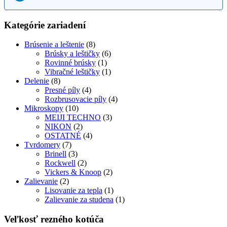
Kategórie zariadení
Brúsenie a leštenie
(8)
Brúsky a leštičky
(6)
Rovinné brúsky
(1)
Vibračné leštičky
(1)
Delenie
(8)
Presné píly
(4)
Rozbrusovacie píly
(4)
Mikroskopy
(10)
MEIJI TECHNO
(3)
NIKON
(2)
OSTATNÉ
(4)
Tvrdomery
(7)
Brinell
(3)
Rockwell
(2)
Vickers & Knoop
(2)
Zalievanie
(2)
Lisovanie za tepla
(1)
Zalievanie za studena
(1)
Veľkosť rezného kotúča