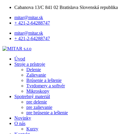
Cabanova 13/C 841 02 Bratislava Slovenská republika
mitar@mitar.sk
+ 421-2-64288747
mitar@mitar.sk
+ 421-2-64288747
Úvod
Stroje a prístroje
Delenie
Zalievanie
Brúsenie a leštenie
Tvrdomery a softvér
Mikroskopy
Spotrebný materiál
pre delenie
pre zalievanie
pre brúsenie a leštenie
Novinky
O nás
Kurzy