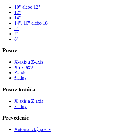
10" alebo 12"
12"
14"
14", 16" alebo 18"
5"
7"
8"
Posuv
X-axis a Z-axis
XYZ-axis
Z-axis
žiadny
Posuv kotúča
X-axis a Z-axis
žiadny
Prevedenie
Automatický posuv