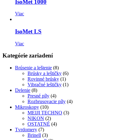
IsoMet 1000
Viac
IsoMet LS
Viac
Kategórie zariadení
Brúsenie a leštenie
(8)
Brúsky a leštičky
(6)
Rovinné brúsky
(1)
Vibračné leštičky
(1)
Delenie
(8)
Presné píly
(4)
Rozbrusovacie píly
(4)
Mikroskopy
(10)
MEIJI TECHNO
(3)
NIKON
(2)
OSTATNÉ
(4)
Tvrdomery
(7)
Brinell
(3)