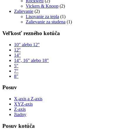
Rockwell
(2)
Vickers & Knoop
(2)
Zalievanie
(2)
Lisovanie za tepla
(1)
Zalievanie za studena
(1)
Veľkosť rezného kotúča
10" alebo 12"
12"
14"
14", 16" alebo 18"
5"
7"
8"
Posuv
X-axis a Z-axis
XYZ-axis
Z-axis
žiadny
Posuv kotúča