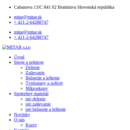
Cabanova 13/C 841 02 Bratislava Slovenská republika
mitar@mitar.sk
+ 421-2-64288747
mitar@mitar.sk
+ 421-2-64288747
Úvod
Stroje a prístroje
Delenie
Zalievanie
Brúsenie a leštenie
Tvrdomery a softvér
Mikroskopy
Spotrebný materiál
pre delenie
pre zalievanie
pre brúsenie a leštenie
Novinky
O nás
Kurzy