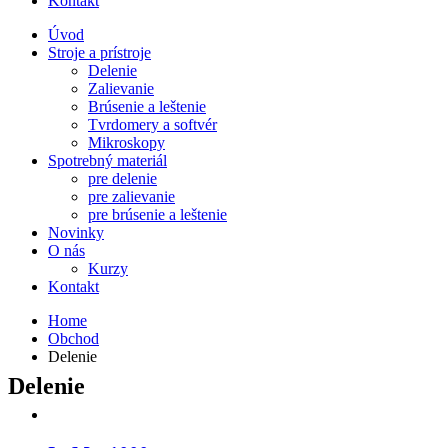
Kontakt
Úvod
Stroje a prístroje
Delenie
Zalievanie
Brúsenie a leštenie
Tvrdomery a softvér
Mikroskopy
Spotrebný materiál
pre delenie
pre zalievanie
pre brúsenie a leštenie
Novinky
O nás
Kurzy
Kontakt
Home
Obchod
Delenie
Delenie