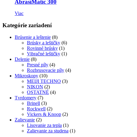
AbrasiMatic 300
Viac
Kategórie zariadení
Brúsenie a leštenie
(8)
Brúsky a leštičky
(6)
Rovinné brúsky
(1)
Vibračné leštičky
(1)
Delenie
(8)
Presné píly
(4)
Rozbrusovacie píly
(4)
Mikroskopy
(10)
MEIJI TECHNO
(3)
NIKON
(2)
OSTATNÉ
(4)
Tvrdomery
(7)
Brinell
(3)
Rockwell
(2)
Vickers & Knoop
(2)
Zalievanie
(2)
Lisovanie za tepla
(1)
Zalievanie za studena
(1)