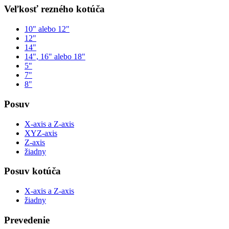
Veľkosť rezného kotúča
10" alebo 12"
12"
14"
14", 16" alebo 18"
5"
7"
8"
Posuv
X-axis a Z-axis
XYZ-axis
Z-axis
žiadny
Posuv kotúča
X-axis a Z-axis
žiadny
Prevedenie