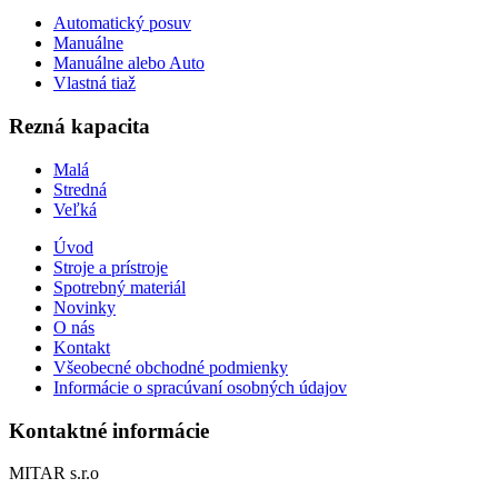
Automatický posuv
Manuálne
Manuálne alebo Auto
Vlastná tiaž
Rezná kapacita
Malá
Stredná
Veľká
Úvod
Stroje a prístroje
Spotrebný materiál
Novinky
O nás
Kontakt
Všeobecné obchodné podmienky
Informácie o spracúvaní osobných údajov
Kontaktné informácie
MITAR s.r.o