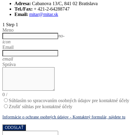
Adresa:
Cabanova 13/C, 841 02 Bratislava
Tel./Fax:
+ 421-2-64288747
Email:
mitar@mitar.sk
1
Step 1
Meno
no-
icon
Email
email
Správa
0
/
Súhlasím so spracovaním osobných údajov pre kontaktné účely
Zrušiť súhlas pre kontaktné účely
Informácie o ochrane osobných údajov - Kontaktný formulár, nájdete tu
ODOSLAŤ