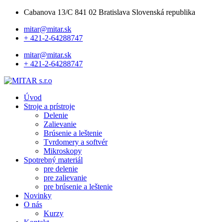
Cabanova 13/C 841 02 Bratislava Slovenská republika
mitar@mitar.sk
+ 421-2-64288747
mitar@mitar.sk
+ 421-2-64288747
Úvod
Stroje a prístroje
Delenie
Zalievanie
Brúsenie a leštenie
Tvrdomery a softvér
Mikroskopy
Spotrebný materiál
pre delenie
pre zalievanie
pre brúsenie a leštenie
Novinky
O nás
Kurzy