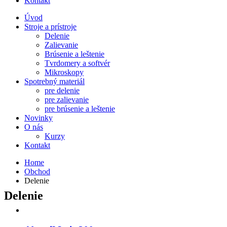
Kontakt
Úvod
Stroje a prístroje
Delenie
Zalievanie
Brúsenie a leštenie
Tvrdomery a softvér
Mikroskopy
Spotrebný materiál
pre delenie
pre zalievanie
pre brúsenie a leštenie
Novinky
O nás
Kurzy
Kontakt
Home
Obchod
Delenie
Delenie