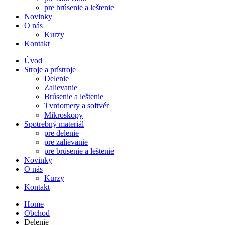
pre brúsenie a leštenie
Novinky
O nás
Kurzy
Kontakt
Úvod
Stroje a prístroje
Delenie
Zalievanie
Brúsenie a leštenie
Tvrdomery a softvér
Mikroskopy
Spotrebný materiál
pre delenie
pre zalievanie
pre brúsenie a leštenie
Novinky
O nás
Kurzy
Kontakt
Home
Obchod
Delenie