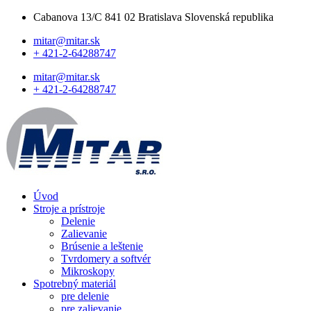
Cabanova 13/C 841 02 Bratislava Slovenská republika
mitar@mitar.sk
+ 421-2-64288747
mitar@mitar.sk
+ 421-2-64288747
Úvod
Stroje a prístroje
Delenie
Zalievanie
Brúsenie a leštenie
Tvrdomery a softvér
Mikroskopy
Spotrebný materiál
pre delenie
pre zalievanie