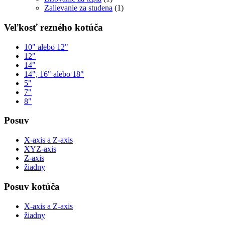
Zalievanie za studena
(1)
Veľkosť rezného kotúča
10" alebo 12"
12"
14"
14", 16" alebo 18"
5"
7"
8"
Posuv
X-axis a Z-axis
XYZ-axis
Z-axis
žiadny
Posuv kotúča
X-axis a Z-axis
žiadny