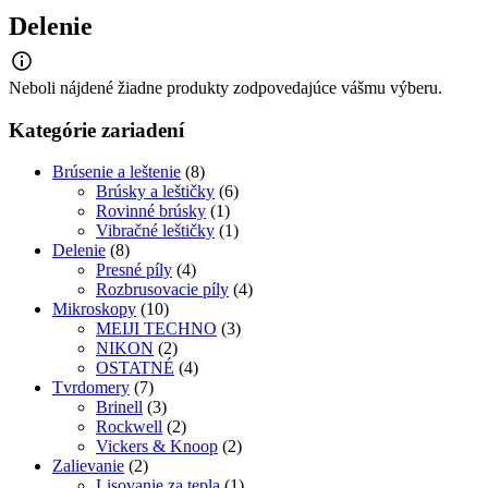
Delenie
Neboli nájdené žiadne produkty zodpovedajúce vášmu výberu.
Kategórie zariadení
Brúsenie a leštenie
(8)
Brúsky a leštičky
(6)
Rovinné brúsky
(1)
Vibračné leštičky
(1)
Delenie
(8)
Presné píly
(4)
Rozbrusovacie píly
(4)
Mikroskopy
(10)
MEIJI TECHNO
(3)
NIKON
(2)
OSTATNÉ
(4)
Tvrdomery
(7)
Brinell
(3)
Rockwell
(2)
Vickers & Knoop
(2)
Zalievanie
(2)
Lisovanie za tepla
(1)