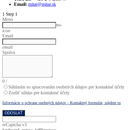
Email:
mitar@mitar.sk
1
Step 1
Meno
no-
icon
Email
email
Správa
0
/
Súhlasím so spracovaním osobných údajov pre kontaktné účely
Zrušiť súhlas pre kontaktné účely
Informácie o ochrane osobných údajov - Kontaktný formulár, nájdete tu
ODOSLAŤ
reCaptcha v3
keyboard_arrow_left
Previous