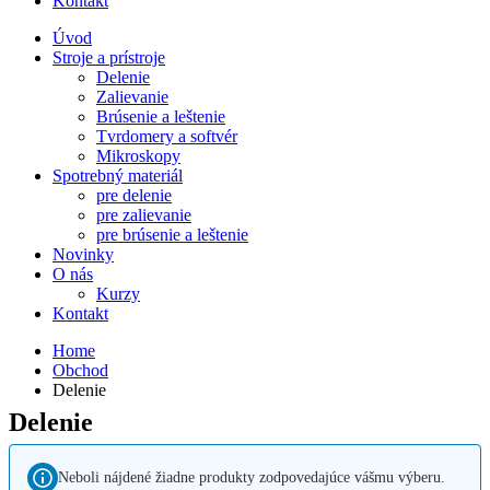
Kontakt
Úvod
Stroje a prístroje
Delenie
Zalievanie
Brúsenie a leštenie
Tvrdomery a softvér
Mikroskopy
Spotrebný materiál
pre delenie
pre zalievanie
pre brúsenie a leštenie
Novinky
O nás
Kurzy
Kontakt
Home
Obchod
Delenie
Delenie
Neboli nájdené žiadne produkty zodpovedajúce vášmu výberu.