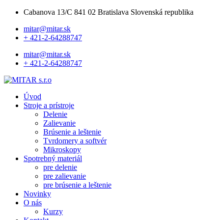
Cabanova 13/C 841 02 Bratislava Slovenská republika
mitar@mitar.sk
+ 421-2-64288747
mitar@mitar.sk
+ 421-2-64288747
Úvod
Stroje a prístroje
Delenie
Zalievanie
Brúsenie a leštenie
Tvrdomery a softvér
Mikroskopy
Spotrebný materiál
pre delenie
pre zalievanie
pre brúsenie a leštenie
Novinky
O nás
Kurzy