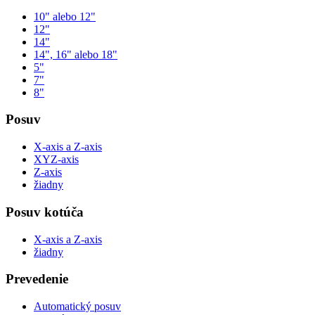
10" alebo 12"
12"
14"
14", 16" alebo 18"
5"
7"
8"
Posuv
X-axis a Z-axis
XYZ-axis
Z-axis
žiadny
Posuv kotúča
X-axis a Z-axis
žiadny
Prevedenie
Automatický posuv