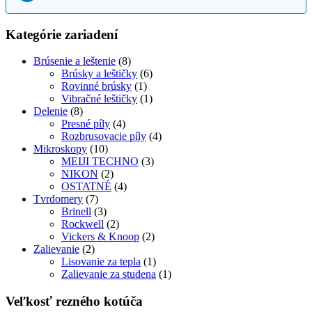
Kategórie zariadení
Brúsenie a leštenie
(8)
Brúsky a leštičky
(6)
Rovinné brúsky
(1)
Vibračné leštičky
(1)
Delenie
(8)
Presné píly
(4)
Rozbrusovacie píly
(4)
Mikroskopy
(10)
MEIJI TECHNO
(3)
NIKON
(2)
OSTATNÉ
(4)
Tvrdomery
(7)
Brinell
(3)
Rockwell
(2)
Vickers & Knoop
(2)
Zalievanie
(2)
Lisovanie za tepla
(1)
Zalievanie za studena
(1)
Veľkosť rezného kotúča