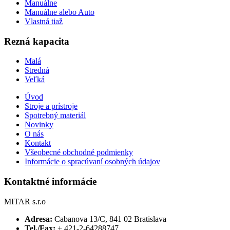
Manuálne
Manuálne alebo Auto
Vlastná tiaž
Rezná kapacita
Malá
Stredná
Veľká
Úvod
Stroje a prístroje
Spotrebný materiál
Novinky
O nás
Kontakt
Všeobecné obchodné podmienky
Informácie o spracúvaní osobných údajov
Kontaktné informácie
MITAR s.r.o
Adresa:
Cabanova 13/C, 841 02 Bratislava
Tel./Fax:
+ 421-2-64288747