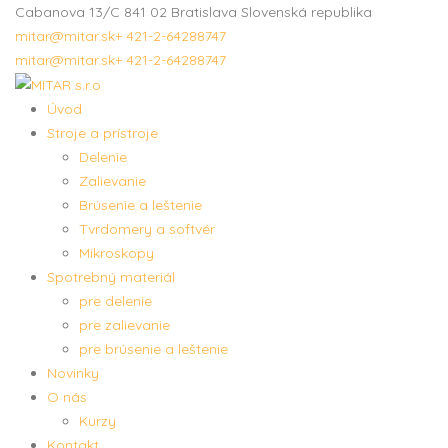
Cabanova 13/C 841 02 Bratislava Slovenská republika
mitar@mitar.sk
+ 421-2-64288747
mitar@mitar.sk
+ 421-2-64288747
Úvod
Stroje a prístroje
Delenie
Zalievanie
Brúsenie a leštenie
Tvrdomery a softvér
Mikroskopy
Spotrebný materiál
pre delenie
pre zalievanie
pre brúsenie a leštenie
Novinky
O nás
Kurzy
Kontakt