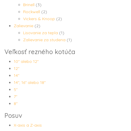
Brinell
(3)
Rockwell
(2)
Vickers & Knoop
(2)
Zalievanie
(2)
Lisovanie za tepla
(1)
Zalievanie za studena
(1)
Veľkosť rezného kotúča
10" alebo 12"
12"
14"
14", 16" alebo 18"
5"
7"
8"
Posuv
X-axis a Z-axis