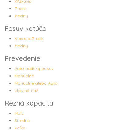
XYZ-axis
Z-axis
žiadny
Posuv kotúča
X-axis a Z-axis
žiadny
Prevedenie
Automatický posuv
Manuálne
Manuálne alebo Auto
Vlastná tiaž
Rezná kapacita
Malá
Stredná
Veľká