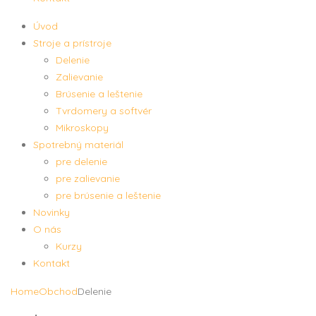
Úvod
Stroje a prístroje
Delenie
Zalievanie
Brúsenie a leštenie
Tvrdomery a softvér
Mikroskopy
Spotrebný materiál
pre delenie
pre zalievanie
pre brúsenie a leštenie
Novinky
O nás
Kurzy
Kontakt
Home
Obchod
Delenie