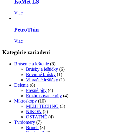
IsoMet LS
Viac
PetroThin
Viac
Kategórie zariadení
Brúsenie a leštenie
(8)
Brúsky a leštičky
(6)
Rovinné brúsky
(1)
Vibračné leštičky
(1)
Delenie
(8)
Presné píly
(4)
Rozbrusovacie píly
(4)
Mikroskopy
(10)
MEIJI TECHNO
(3)
NIKON
(2)
OSTATNÉ
(4)
Tvrdomery
(7)
Brinell
(3)