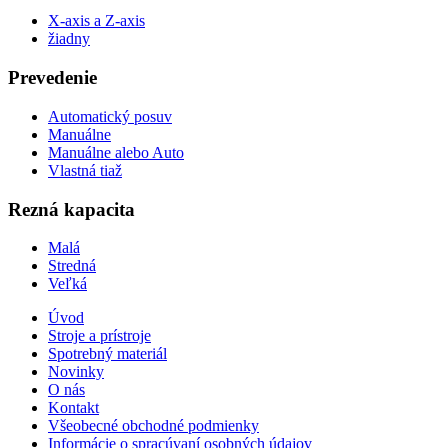
X-axis a Z-axis
žiadny
Prevedenie
Automatický posuv
Manuálne
Manuálne alebo Auto
Vlastná tiaž
Rezná kapacita
Malá
Stredná
Veľká
Úvod
Stroje a prístroje
Spotrebný materiál
Novinky
O nás
Kontakt
Všeobecné obchodné podmienky
Informácie o spracúvaní osobných údajov