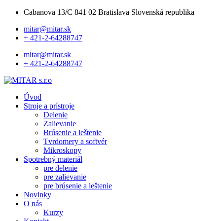
Cabanova 13/C 841 02 Bratislava Slovenská republika
mitar@mitar.sk
+ 421-2-64288747
mitar@mitar.sk
+ 421-2-64288747
Úvod
Stroje a prístroje
Delenie
Zalievanie
Brúsenie a leštenie
Tvrdomery a softvér
Mikroskopy
Spotrebný materiál
pre delenie
pre zalievanie
pre brúsenie a leštenie
Novinky
O nás
Kurzy