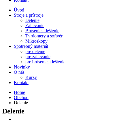
Kontakt
Úvod
Stroje a prístroje
Delenie
Zalievanie
Brúsenie a leštenie
Tvrdomery a softvér
Mikroskopy
Spotrebný materiál
pre delenie
pre zalievanie
pre brúsenie a leštenie
Novinky
O nás
Kurzy
Kontakt
Home
Obchod
Delenie
Delenie