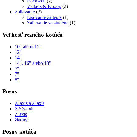
Rockwell
(2)
Vickers & Knoop
(2)
Zalievanie
(2)
Lisovanie za tepla
(1)
Zalievanie za studena
(1)
Veľkosť rezného kotúča
10" alebo 12"
12"
14"
14", 16" alebo 18"
5"
7"
8"
Posuv
X-axis a Z-axis
XYZ-axis
Z-axis
žiadny
Posuv kotúča