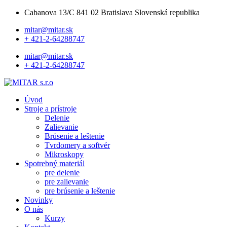
Cabanova 13/C 841 02 Bratislava Slovenská republika
mitar@mitar.sk
+ 421-2-64288747
mitar@mitar.sk
+ 421-2-64288747
Úvod
Stroje a prístroje
Delenie
Zalievanie
Brúsenie a leštenie
Tvrdomery a softvér
Mikroskopy
Spotrebný materiál
pre delenie
pre zalievanie
pre brúsenie a leštenie
Novinky
O nás
Kurzy