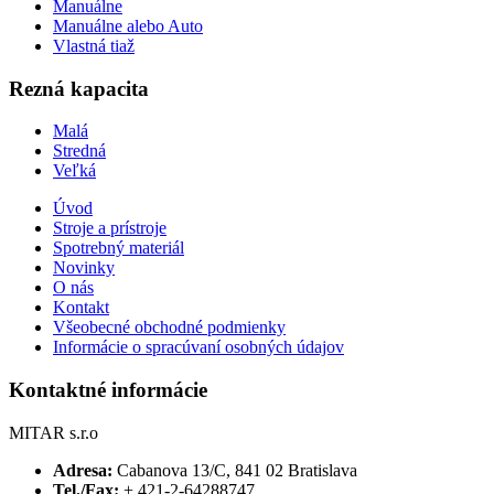
Manuálne
Manuálne alebo Auto
Vlastná tiaž
Rezná kapacita
Malá
Stredná
Veľká
Úvod
Stroje a prístroje
Spotrebný materiál
Novinky
O nás
Kontakt
Všeobecné obchodné podmienky
Informácie o spracúvaní osobných údajov
Kontaktné informácie
MITAR s.r.o
Adresa:
Cabanova 13/C, 841 02 Bratislava
Tel./Fax:
+ 421-2-64288747