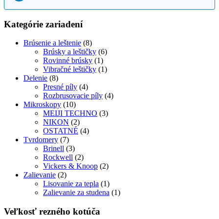
Kategórie zariadení
Brúsenie a leštenie
(8)
Brúsky a leštičky
(6)
Rovinné brúsky
(1)
Vibračné leštičky
(1)
Delenie
(8)
Presné píly
(4)
Rozbrusovacie píly
(4)
Mikroskopy
(10)
MEIJI TECHNO
(3)
NIKON
(2)
OSTATNÉ
(4)
Tvrdomery
(7)
Brinell
(3)
Rockwell
(2)
Vickers & Knoop
(2)
Zalievanie
(2)
Lisovanie za tepla
(1)
Zalievanie za studena
(1)
Veľkosť rezného kotúča