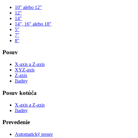
10" alebo 12"
12"
14"
14", 16" alebo 18"
5"
7"
8"
Posuv
X-axis a Z-axis
XYZ-axis
Z-axis
žiadny
Posuv kotúča
X-axis a Z-axis
žiadny
Prevedenie
Automatický posuv