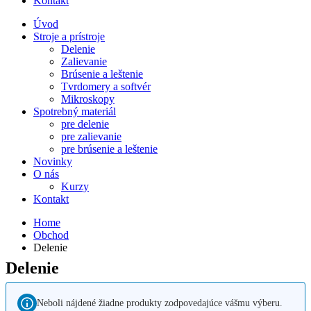
Kontakt
Úvod
Stroje a prístroje
Delenie
Zalievanie
Brúsenie a leštenie
Tvrdomery a softvér
Mikroskopy
Spotrebný materiál
pre delenie
pre zalievanie
pre brúsenie a leštenie
Novinky
O nás
Kurzy
Kontakt
Home
Obchod
Delenie
Delenie
Neboli nájdené žiadne produkty zodpovedajúce vášmu výberu.