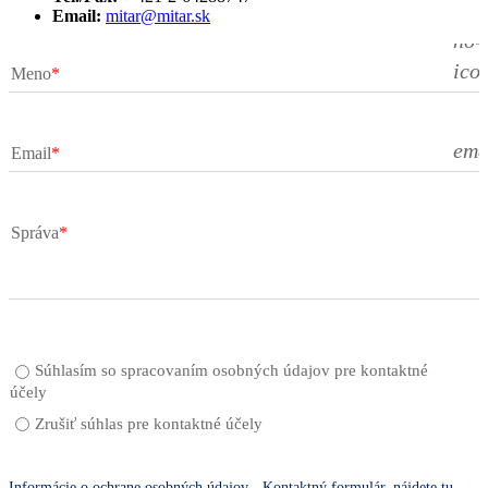
Email:
mitar@mitar.sk
no-
ico
Meno
ema
Email
Správa
Súhlasím so spracovaním osobných údajov pre kontaktné
účely
Zrušiť súhlas pre kontaktné účely
Informácie o ochrane osobných údajov - Kontaktný formulár, nájdete tu