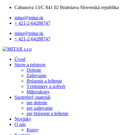
Cabanova 13/C 841 02 Bratislava Slovenská republika
mitar@mitar.sk
+ 421-2-64288747
mitar@mitar.sk
+ 421-2-64288747
Úvod
Stroje a prístroje
Delenie
Zalievanie
Brúsenie a leštenie
Tvrdomery a softvér
Mikroskopy
Spotrebný materiál
pre delenie
pre zalievanie
pre brúsenie a leštenie
Novinky
O nás
Kurzy