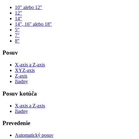
10" alebo 12"
12"
14"
14", 16" alebo 18"
5"
7"
8"
Posuv
X-axis a Z-axis
XYZ-axis
Z-axis
žiadny
Posuv kotúča
X-axis a Z-axis
žiadny
Prevedenie
Automatický posuv