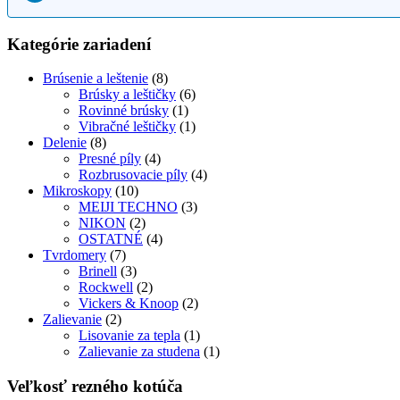
Kategórie zariadení
Brúsenie a leštenie
(8)
Brúsky a leštičky
(6)
Rovinné brúsky
(1)
Vibračné leštičky
(1)
Delenie
(8)
Presné píly
(4)
Rozbrusovacie píly
(4)
Mikroskopy
(10)
MEIJI TECHNO
(3)
NIKON
(2)
OSTATNÉ
(4)
Tvrdomery
(7)
Brinell
(3)
Rockwell
(2)
Vickers & Knoop
(2)
Zalievanie
(2)
Lisovanie za tepla
(1)
Zalievanie za studena
(1)
Veľkosť rezného kotúča