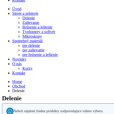
Kontakt
Úvod
Stroje a prístroje
Delenie
Zalievanie
Brúsenie a leštenie
Tvrdomery a softvér
Mikroskopy
Spotrebný materiál
pre delenie
pre zalievanie
pre brúsenie a leštenie
Novinky
O nás
Kurzy
Kontakt
Home
Obchod
Delenie
Delenie
Neboli nájdené žiadne produkty zodpovedajúce vášmu výberu.