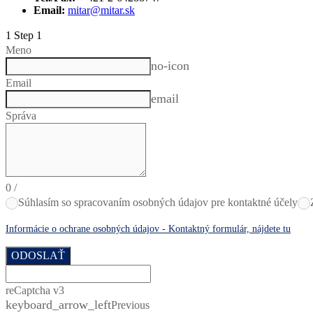
Email:
mitar@mitar.sk
1
Step 1
Meno
no-icon
Email
email
Správa
0
/
Súhlasím so spracovaním osobných údajov pre kontaktné účely
Informácie o ochrane osobných údajov - Kontaktný formulár, nájdete tu
ODOSLAŤ
reCaptcha v3
keyboard_arrow_left
Previous