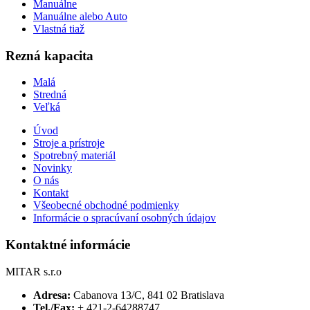
Manuálne
Manuálne alebo Auto
Vlastná tiaž
Rezná kapacita
Malá
Stredná
Veľká
Úvod
Stroje a prístroje
Spotrebný materiál
Novinky
O nás
Kontakt
Všeobecné obchodné podmienky
Informácie o spracúvaní osobných údajov
Kontaktné informácie
MITAR s.r.o
Adresa:
Cabanova 13/C, 841 02 Bratislava
Tel./Fax:
+ 421-2-64288747