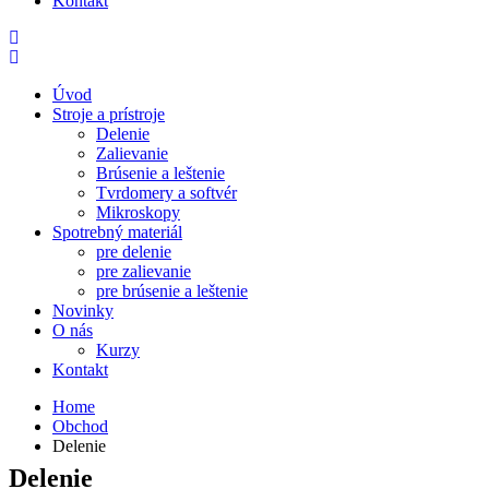
Kontakt
Úvod
Stroje a prístroje
Delenie
Zalievanie
Brúsenie a leštenie
Tvrdomery a softvér
Mikroskopy
Spotrebný materiál
pre delenie
pre zalievanie
pre brúsenie a leštenie
Novinky
O nás
Kurzy
Kontakt
Home
Obchod
Delenie
Delenie