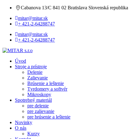
Cabanova 13/C 841 02 Bratislava Slovenská republika
mitar@mitar.sk
+ 421-2-64288747
mitar@mitar.sk
+ 421-2-64288747
Úvod
Stroje a prístroje
Delenie
Zalievanie
Brúsenie a leštenie
Tvrdomery a softvér
Mikroskopy
Spotrebný materiál
pre delenie
pre zalievanie
pre brúsenie a leštenie
Novinky
O nás
Kurzy