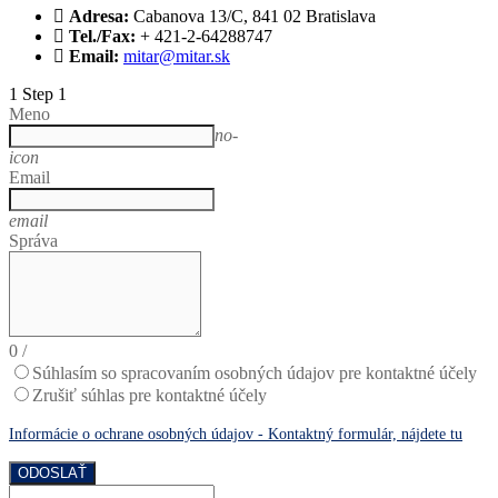
Adresa:
Cabanova 13/C, 841 02 Bratislava
Tel./Fax:
+ 421-2-64288747
Email:
mitar@mitar.sk
1
Step 1
Meno
no-
icon
Email
email
Správa
0
/
Súhlasím so spracovaním osobných údajov pre kontaktné účely
Zrušiť súhlas pre kontaktné účely
Informácie o ochrane osobných údajov - Kontaktný formulár, nájdete tu
ODOSLAŤ