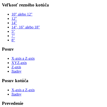
Veľkosť rezného kotúča
10" alebo 12"
12"
14"
14", 16" alebo 18"
5"
7"
8"
Posuv
X-axis a Z-axis
XYZ-axis
Z-axis
žiadny
Posuv kotúča
X-axis a Z-axis
žiadny
Prevedenie