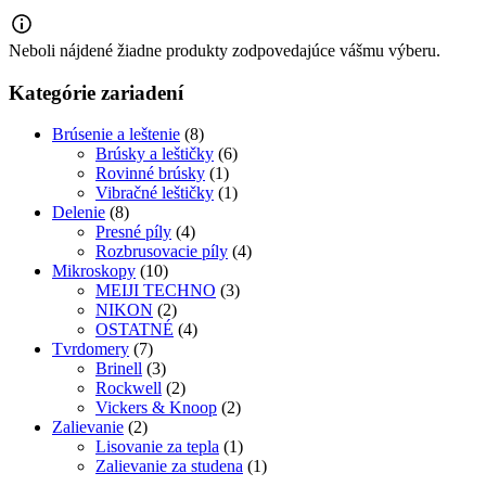
Neboli nájdené žiadne produkty zodpovedajúce vášmu výberu.
Kategórie zariadení
Brúsenie a leštenie
(8)
Brúsky a leštičky
(6)
Rovinné brúsky
(1)
Vibračné leštičky
(1)
Delenie
(8)
Presné píly
(4)
Rozbrusovacie píly
(4)
Mikroskopy
(10)
MEIJI TECHNO
(3)
NIKON
(2)
OSTATNÉ
(4)
Tvrdomery
(7)
Brinell
(3)
Rockwell
(2)
Vickers & Knoop
(2)
Zalievanie
(2)
Lisovanie za tepla
(1)
Zalievanie za studena
(1)