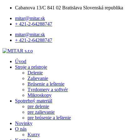
Cabanova 13/C 841 02 Bratislava Slovenská republika
mitar@mitar.sk
+ 421-2-64288747
mitar@mitar.sk
+ 421-2-64288747
Úvod
Stroje a prístroje
Delenie
Zalievanie
Brúsenie a leštenie
Tvrdomery a softvér
Mikroskopy
Spotrebný materiál
pre delenie
pre zalievanie
pre brúsenie a leštenie
Novinky
O nás
Kurzy