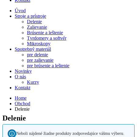
Kontakt
Úvod
Stroje a prístroje
Delenie
Zalievanie
Brúsenie a leštenie
Tvrdomery a softvér
Mikroskopy
Spotrebný materiál
pre delenie
pre zalievanie
pre brúsenie a leštenie
Novinky
O nás
Kurzy
Kontakt
Home
Obchod
Delenie
Delenie
Neboli nájdené žiadne produkty zodpovedajúce vášmu výberu.