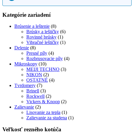
Kategórie zariadení
Brúsenie a leštenie
(8)
Brúsky a leštičky
(6)
Rovinné brúsky
(1)
Vibračné leštičky
(1)
Delenie
(8)
Presné píly
(4)
Rozbrusovacie píly
(4)
Mikroskopy
(10)
MEIJI TECHNO
(3)
NIKON
(2)
OSTATNÉ
(4)
Tvrdomery
(7)
Brinell
(3)
Rockwell
(2)
Vickers & Knoop
(2)
Zalievanie
(2)
Lisovanie za tepla
(1)
Zalievanie za studena
(1)
Veľkosť rezného kotúča