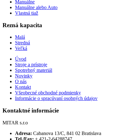
Manuálne
Manuálne alebo Auto
Vlastná tiaž
Rezná kapacita
Malá
Stredná
Veľká
Úvod
Stroje a prístroje
Spotrebný materiál
Novinky
O nás
Kontakt
Všeobecné obchodné podmienky
Informácie o spracúvaní osobných údajov
Kontaktné informácie
MITAR s.r.o
Adresa:
Cabanova 13/C, 841 02 Bratislava
Tel./Fax:
+ 421-2-64288747