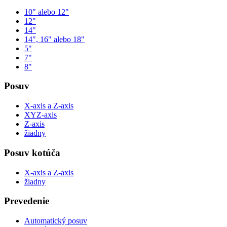
10" alebo 12"
12"
14"
14", 16" alebo 18"
5"
7"
8"
Posuv
X-axis a Z-axis
XYZ-axis
Z-axis
žiadny
Posuv kotúča
X-axis a Z-axis
žiadny
Prevedenie
Automatický posuv