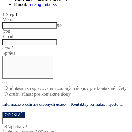
Email:
mitar@mitar.sk
1
Step 1
Meno
no-
icon
Email
email
Správa
0
/
Súhlasím so spracovaním osobných údajov pre kontaktné účely
Zrušiť súhlas pre kontaktné účely
Informácie o ochrane osobných údajov - Kontaktný formulár, nájdete tu
ODOSLAŤ
reCaptcha v3
keyboard_arrow_left
Previous