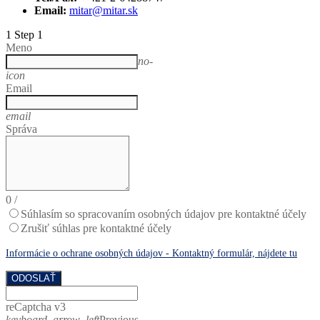
Email:
mitar@mitar.sk
1
Step 1
Meno
no-
icon
Email
email
Správa
0
/
Súhlasím so spracovaním osobných údajov pre kontaktné účely
Zrušiť súhlas pre kontaktné účely
Informácie o ochrane osobných údajov - Kontaktný formulár, nájdete tu
ODOSLAŤ
reCaptcha v3
keyboard_arrow_left
Previous