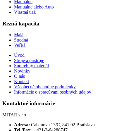
Manuálne
Manuálne alebo Auto
Vlastná tiaž
Rezná kapacita
Malá
Stredná
Veľká
Úvod
Stroje a prístroje
Spotrebný materiál
Novinky
O nás
Kontakt
Všeobecné obchodné podmienky
Informácie o spracúvaní osobných údajov
Kontaktné informácie
MITAR s.r.o
Adresa:
Cabanova 13/C, 841 02 Bratislava
Tel./Fax:
+ 421-2-64288747