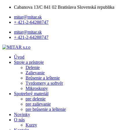
Cabanova 13/C 841 02 Bratislava Slovenská republika
mitar@mitar.sk
+ 421-2-64288747
mitar@mitar.sk
+ 421-2-64288747
Úvod
Stroje a prístroje
Delenie
Zalievanie
Brúsenie a leštenie
Tvrdomery a softvér
Mikroskopy
Spotrebný materiál
pre delenie
pre zalievanie
pre brúsenie a leštenie
Novinky
O nás
Kurzy