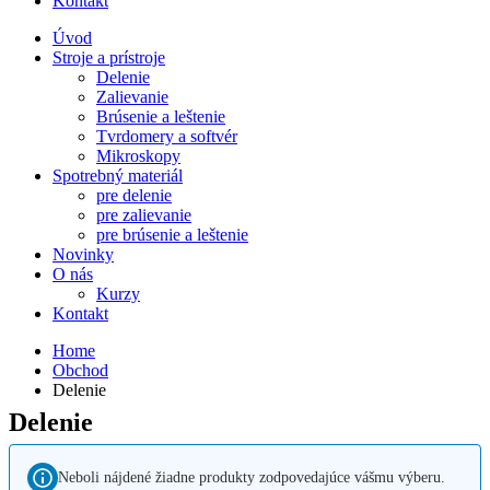
Kontakt
Úvod
Stroje a prístroje
Delenie
Zalievanie
Brúsenie a leštenie
Tvrdomery a softvér
Mikroskopy
Spotrebný materiál
pre delenie
pre zalievanie
pre brúsenie a leštenie
Novinky
O nás
Kurzy
Kontakt
Home
Obchod
Delenie
Delenie
Neboli nájdené žiadne produkty zodpovedajúce vášmu výberu.