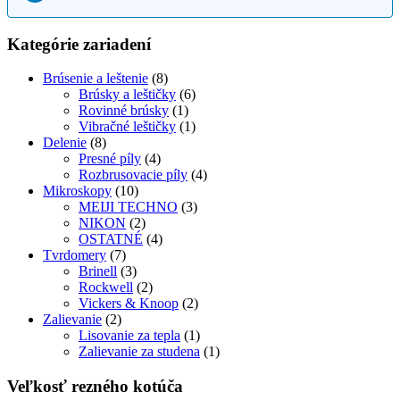
Kategórie zariadení
Brúsenie a leštenie
(8)
Brúsky a leštičky
(6)
Rovinné brúsky
(1)
Vibračné leštičky
(1)
Delenie
(8)
Presné píly
(4)
Rozbrusovacie píly
(4)
Mikroskopy
(10)
MEIJI TECHNO
(3)
NIKON
(2)
OSTATNÉ
(4)
Tvrdomery
(7)
Brinell
(3)
Rockwell
(2)
Vickers & Knoop
(2)
Zalievanie
(2)
Lisovanie za tepla
(1)
Zalievanie za studena
(1)
Veľkosť rezného kotúča