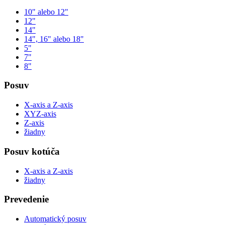
10" alebo 12"
12"
14"
14", 16" alebo 18"
5"
7"
8"
Posuv
X-axis a Z-axis
XYZ-axis
Z-axis
žiadny
Posuv kotúča
X-axis a Z-axis
žiadny
Prevedenie
Automatický posuv