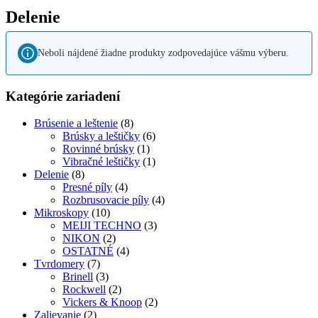
Delenie
Neboli nájdené žiadne produkty zodpovedajúce vášmu výberu.
Kategórie zariadení
Brúsenie a leštenie
(8)
Brúsky a leštičky
(6)
Rovinné brúsky
(1)
Vibračné leštičky
(1)
Delenie
(8)
Presné píly
(4)
Rozbrusovacie píly
(4)
Mikroskopy
(10)
MEIJI TECHNO
(3)
NIKON
(2)
OSTATNÉ
(4)
Tvrdomery
(7)
Brinell
(3)
Rockwell
(2)
Vickers & Knoop
(2)
Zalievanie
(2)