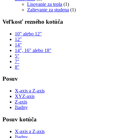
Lisovanie za tepla
(1)
Zalievanie za studena
(1)
Veľkosť rezného kotúča
10" alebo 12"
12"
14"
14", 16" alebo 18"
5"
7"
8"
Posuv
X-axis a Z-axis
XYZ-axis
Z-axis
žiadny
Posuv kotúča
X-axis a Z-axis
žiadny