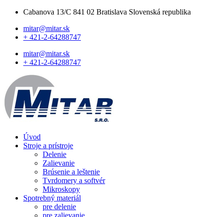
Cabanova 13/C 841 02 Bratislava Slovenská republika
mitar@mitar.sk
+ 421-2-64288747
mitar@mitar.sk
+ 421-2-64288747
Úvod
Stroje a prístroje
Delenie
Zalievanie
Brúsenie a leštenie
Tvrdomery a softvér
Mikroskopy
Spotrebný materiál
pre delenie
pre zalievanie