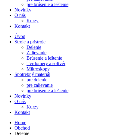
pre brúsenie a leštenie
Novinky
O nás
Kurzy
Kontakt
Úvod
Stroje a prístroje
Delenie
Zalievanie
Brúsenie a leštenie
Tvrdomery a softvér
Mikroskopy
Spotrebný materiál
pre delenie
pre zalievanie
pre brúsenie a leštenie
Novinky
O nás
Kurzy
Kontakt
Home
Obchod
Delenie