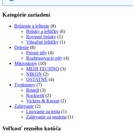
Kategórie zariadení
Brúsenie a leštenie
(8)
Brúsky a leštičky
(6)
Rovinné brúsky
(1)
Vibračné leštičky
(1)
Delenie
(8)
Presné píly
(4)
Rozbrusovacie píly
(4)
Mikroskopy
(10)
MEIJI TECHNO
(3)
NIKON
(2)
OSTATNÉ
(4)
Tvrdomery
(7)
Brinell
(3)
Rockwell
(2)
Vickers & Knoop
(2)
Zalievanie
(2)
Lisovanie za tepla
(1)
Zalievanie za studena
(1)
Veľkosť rezného kotúča