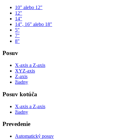
10" alebo 12"
12"
14"
14", 16" alebo 18"
5"
7"
8"
Posuv
X-axis a Z-axis
XYZ-axis
Z-axis
žiadny
Posuv kotúča
X-axis a Z-axis
žiadny
Prevedenie
Automatický posuv