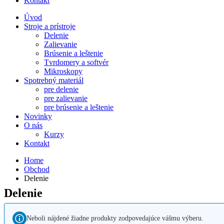
Kontakt
Úvod
Stroje a prístroje
Delenie
Zalievanie
Brúsenie a leštenie
Tvrdomery a softvér
Mikroskopy
Spotrebný materiál
pre delenie
pre zalievanie
pre brúsenie a leštenie
Novinky
O nás
Kurzy
Kontakt
Home
Obchod
Delenie
Delenie
Neboli nájdené žiadne produkty zodpovedajúce vášmu výberu.