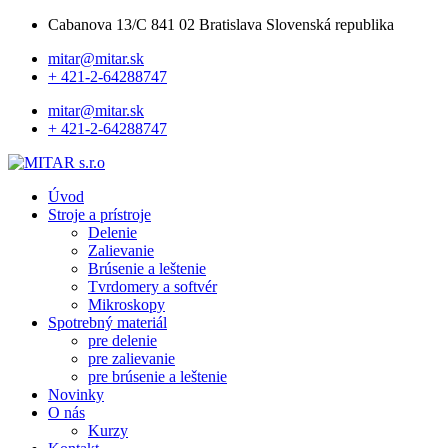
Cabanova 13/C 841 02 Bratislava Slovenská republika
mitar@mitar.sk
+ 421-2-64288747
mitar@mitar.sk
+ 421-2-64288747
Úvod
Stroje a prístroje
Delenie
Zalievanie
Brúsenie a leštenie
Tvrdomery a softvér
Mikroskopy
Spotrebný materiál
pre delenie
pre zalievanie
pre brúsenie a leštenie
Novinky
O nás
Kurzy