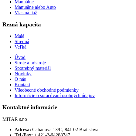
Manuálne
Manuálne alebo Auto
Vlastná tiaž
Rezná kapacita
Malá
Stredná
Veľká
Úvod
Stroje a prístroje
Spotrebný materiál
Novinky
O nás
Kontakt
Všeobecné obchodné podmienky
Informácie o spracúvaní osobných údajov
Kontaktné informácie
MITAR s.r.o
Adresa:
Cabanova 13/C, 841 02 Bratislava
Tel./Fax:
+ 421-2-64288747